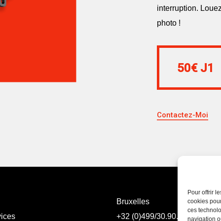
interruption. Loue
photo !
50€ J1
50€ J1
Contactez-Moi
Pour offrir 
Bruxelles
cookies pour
ces technolo
vices
+32 (0)499/30.90.09
navigation ou