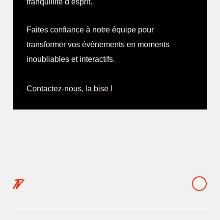
tranquillité d’esprit.
: Social Media Today). Venez consulter
notre article juste
ici
!
Contactez-nous, la bise !
Faites confiance à notre équipe pour
Contactez-nous, la bise !
transformer vos événements en moments
inoubliables et interactifs.
Contactez-nous, la bise !
TV