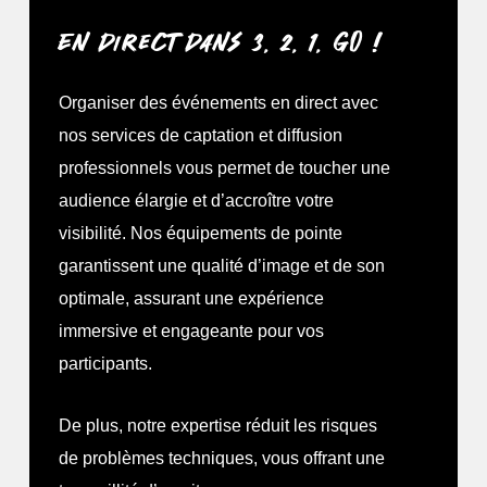
photo de votre événement permet de
En direct dans 3, 2, 1, GO !
Notre capacité à comprendre, à mettre en
capturer et de revivre les moments forts,
valeur votre marque et à répondre à vos
créant des souvenirs durables pour les
Organiser des événements en direct avec
objectifs spécifiques vous garantit des
participants..
nos services de captation et diffusion
contenus attractifs qui fidéliseront votre
professionnels vous permet de toucher une
audience.
Ces contenus visuels professionnels
audience élargie et d’accroître votre
servent d’excellents outils de promotion
visibilité. Nos équipements de pointe
Alors ne dites plus qui vous êtes, montrez
pour vos futurs événements, renforçant
garantissent une qualité d’image et de son
ce que vous faites !
votre image de marque. Ils offrent
optimale, assurant une expérience
Et devinez quoi ? Nous avons de multiples
également un moyen efficace de
immersive et engageante pour vos
solutions pour vous aider !
communiquer votre succès et d’attirer de
participants.
nouveaux sponsors et partenaires.
Vous hésitez encore ? En moyenne, les
De plus, notre expertise réduit les risques
vidéos génèrent 12 fois plus de partages
Investir dans ces supports assure une
de problèmes techniques, vous offrant une
que les textes et images combinés (Source
visibilité accrue et un impact mémorable.