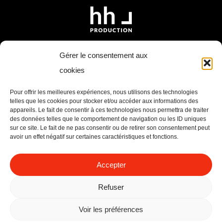
(éducative, informative, artistique,
pour vos productions.
sans faille.
humoristique, etc.), voilà ce que fait notre
Vous trouverez
ici
une liste non-
équipe durant la post-production.
exhaustive, pensez à nous contacter si
& Pssst. : Retrouvez notre dernier teaser
ici
vous n’avez pas trouvé votre bonheur (il
plus de vidéos sur demande afin de
Gérer le consentement aux
Nous proposons donc la réalisation de
est possible que le matériel ne soit pas
préserver l’intimité des couples.
cookies
production complète mais nous sommes
encore en ligne mais bien présent dans
Accueil
également à même de réaliser uniquement
Pour offrir les meilleures expériences, nous utilisons des technologies
Vous souhaitez en savoir plus (formules,
notre caverne d’Alibaba).
Nos services
telles que les cookies pour stocker et/ou accéder aux informations des
la post-production.
tarifs, etc.) ?
appareils. Le fait de consentir à ces technologies nous permettra de traiter
Recrutement
des données telles que le comportement de navigation ou les ID uniques
Contactez-nous
sur ce site. Le fait de ne pas consentir ou de retirer son consentement peut
Un projet ? Contactez-nous, la bise !
avoir un effet négatif sur certaines caractéristiques et fonctions.
Contactez-nous !
Accepter
Bruxelles
+32 (0)499/30.90.09
Refuser
info@hhprod.be
Voir les préférences
BE 0744.910.312