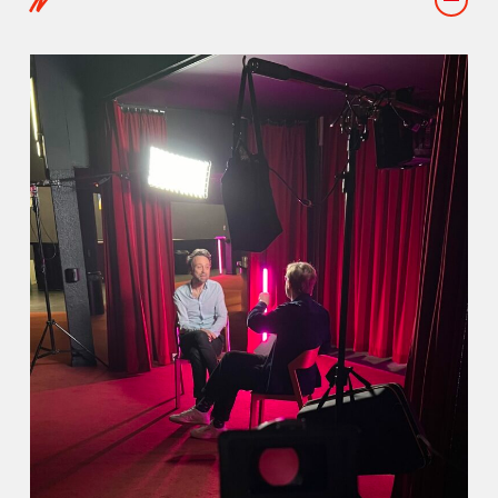
TV
Ici, on bosse votre image !
Avec une expertise en création de vidéos
captivantes et percutantes, nous sommes
Des souvenirs !
le partenaire idéal pour dynamiser votre
communication visuelle.
Réaliser une aftermovie et un reportage