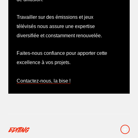
tranquillité d’esprit.
: Social Media Today). Venez consulter
notre article juste
ici
!
Contactez-nous, la bise !
Travailler sur des émissions et jeux
Faites confiance à notre équipe pour
Contactez-nous, la bise !
télévisés nous assure une expertise
transformer vos événements en moments
diversifiée et constamment renouvelée.
inoubliables et interactifs.
Faites-nous confiance pour apporter cette
Contactez-nous, la bise !
excellence à vos projets.
Contactez-nous, la bise !
Editing